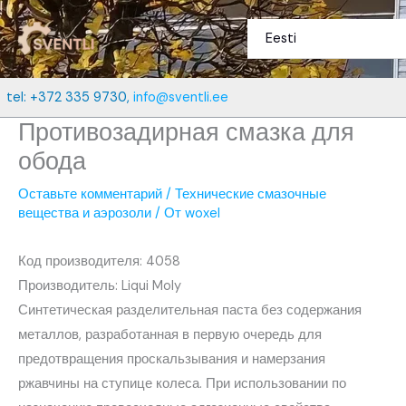
Перейти
к
Eesti
содержимому
tel: +372 335 9730,
info@sventli.ee
Противозадирная смазка для
обода
Оставьте комментарий
/
Технические смазочные
вещества и аэрозоли
/ От
woxel
Код производителя: 4058
Производитель: Liqui Moly
Синтетическая разделительная паста без содержания
металлов, разработанная в первую очередь для
предотвращения проскальзывания и намерзания
ржавчины на ступице колеса. При использовании по