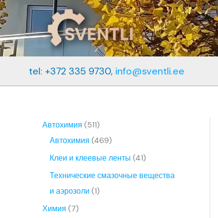
Перейти
к
содержимому
tel: +372 335 9730,
info@sventli.ee
5
Автохимия
511
1
4
Автохимия
469
1
6
4
Клеи и клеевые ленты
41
т
9
1
Технические смазочные вещества
о
т
т
1
и аэрозоли
1
в
о
о
т
7
Химия
7
а
в