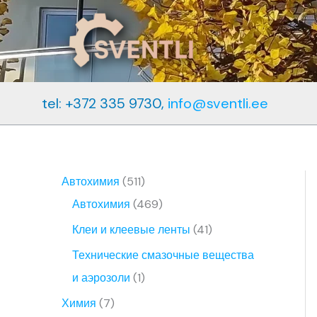
Перейти
к
содержимому
tel: +372 335 9730,
info@sventli.ee
5
Автохимия
511
1
4
Автохимия
469
1
6
4
Клеи и клеевые ленты
41
т
9
1
Технические смазочные вещества
о
т
т
1
и аэрозоли
1
в
о
о
т
7
Химия
7
а
в