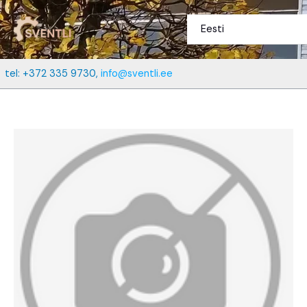
Перейти
к
Eesti
содержимому
tel: +372 335 9730,
info@sventli.ee