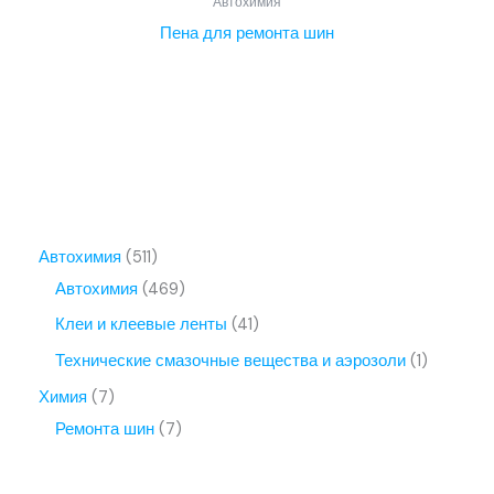
Автохимия
Пена для ремонта шин
5
Автохимия
511
1
4
Автохимия
469
1
6
4
Клеи и клеевые ленты
41
т
9
1
1
Технические смазочные вещества и аэрозоли
1
о
т
т
т
7
Химия
7
в
о
о
о
т
7
Ремонта шин
7
а
в
в
в
о
т
р
а
а
а
в
о