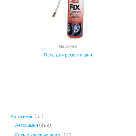
Автохимия
Пена для ремонта шин
5
Автохимия
511
1
4
Автохимия
469
1
6
4
Клеи и клеевые ленты
41