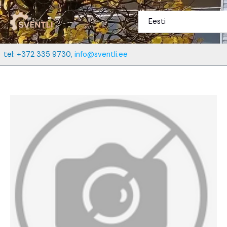
Перейти
к
Eesti
содержимому
tel: +372 335 9730,
info@sventli.ee